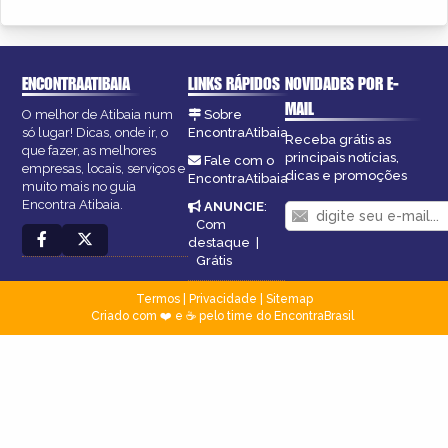
ENCONTRAATIBAIA
LINKS RÁPIDOS
NOVIDADES POR E-
MAIL
O melhor de Atibaia num
Sobre
só lugar! Dicas, onde ir, o
EncontraAtibaia
Receba grátis as
que fazer, as melhores
principais notícias,
Fale com o
empresas, locais, serviços e
dicas e promoções
EncontraAtibaia
muito mais no guia
Encontra Atibaia.
ANUNCIE
:
Com
destaque
|
Grátis
Termos
|
Privacidade
|
Sitemap
Criado com ❤️ e ☕ pelo time do EncontraBrasil