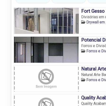
Fort Gesso
Divisórias em d
Drywall em 
Potencial D
Forros e Divisó
Forros e Di
Natural Art
Natural Arte B
Forros e Di
Quality Ac
Quality Acaba