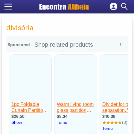
Encontra
Atibaia
Cadastrar empresa
Fazer login
divisória
Criar conta