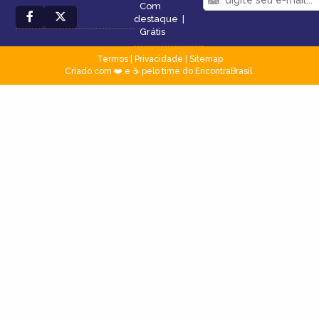
Com
destaque
|
Grátis
Termos
|
Privacidade
|
Sitemap
Criado com ❤️ e ☕ pelo time do EncontraBrasil