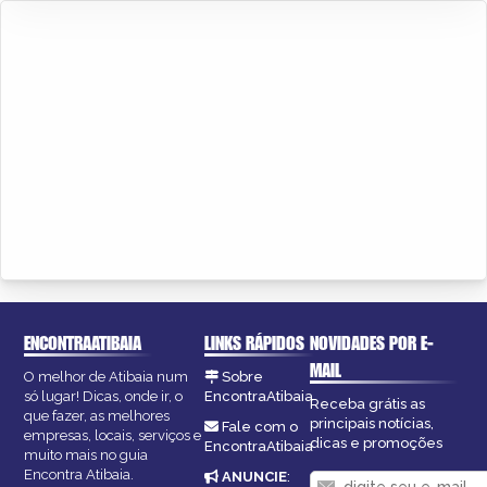
ENCONTRAATIBAIA
LINKS RÁPIDOS
NOVIDADES POR E-
MAIL
O melhor de Atibaia num
Sobre
só lugar! Dicas, onde ir, o
EncontraAtibaia
Receba grátis as
que fazer, as melhores
principais notícias,
Fale com o
empresas, locais, serviços e
dicas e promoções
EncontraAtibaia
muito mais no guia
Encontra Atibaia.
ANUNCIE
: