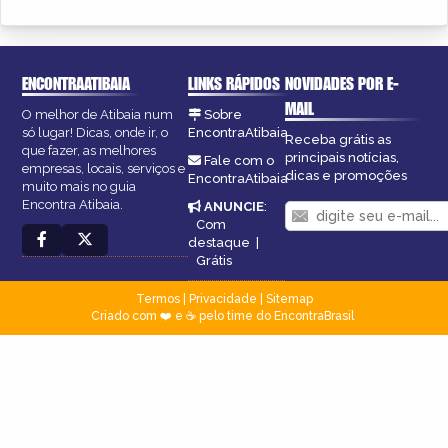
ENCONTRAATIBAIA
LINKS RÁPIDOS
NOVIDADES POR E-
MAIL
O melhor de Atibaia num
Sobre
só lugar! Dicas, onde ir, o
EncontraAtibaia
Receba grátis as
que fazer, as melhores
principais notícias,
Fale com o
empresas, locais, serviços e
dicas e promoções
EncontraAtibaia
muito mais no guia
Encontra Atibaia.
ANUNCIE
:
Com
destaque
|
Grátis
Termos
|
Privacidade
|
Sitemap
Criado com ❤️ e ☕ pelo time do EncontraBrasil