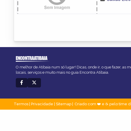
ENCONTRAATIBAIA
O melhor de Atibaia num só lugar! Dicas, onde ir, o que fazer, as
locais, serviços e muito mais no guia Encontra Atibaia.
Termos
|
Privacidade
|
Sitemap
Criado com ❤️ e ☕ pelo time d