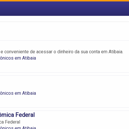
 e conveniente de acessar o dinheiro da sua conta em Atibaia.
rônicos em Atibaia
rônicos em Atibaia
ômica Federal
ca Federal
rônicos em Atibaia