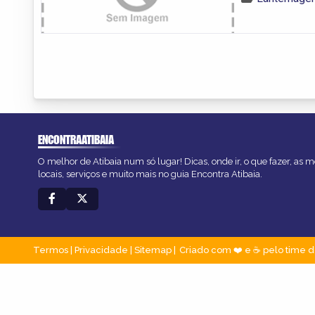
ENCONTRAATIBAIA
O melhor de Atibaia num só lugar! Dicas, onde ir, o que fazer, as
locais, serviços e muito mais no guia Encontra Atibaia.
Termos
|
Privacidade
|
Sitemap
Criado com ❤️ e ☕ pelo time d