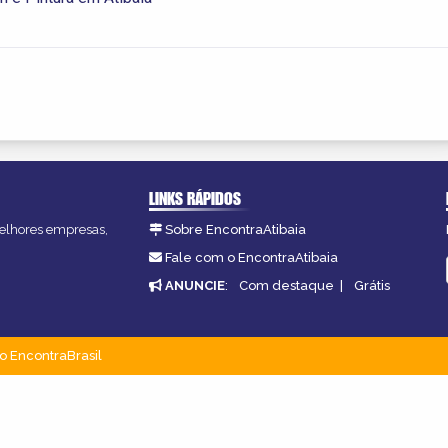
LINKS RÁPIDOS
 melhores empresas,
Sobre EncontraAtibaia
Fale com o EncontraAtibaia
ANUNCIE
:
Com destaque
|
Grátis
o EncontraBrasil