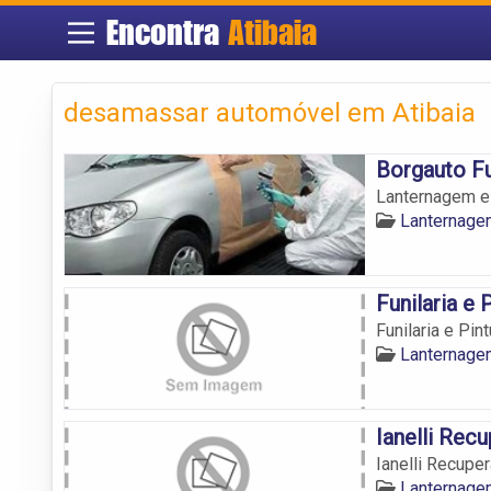
Encontra
Atibaia
desamassar automóvel em Atibaia
Borgauto Fun
Lanternagem e 
Lanternagem
Funilaria e 
Funilaria e Pin
Lanternagem
Ianelli Rec
Ianelli Recupe
Lanternagem