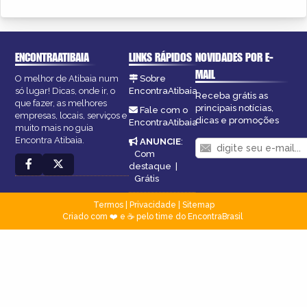
ENCONTRAATIBAIA
LINKS RÁPIDOS
NOVIDADES POR E-
MAIL
O melhor de Atibaia num
Sobre
só lugar! Dicas, onde ir, o
EncontraAtibaia
Receba grátis as
que fazer, as melhores
principais notícias,
Fale com o
empresas, locais, serviços e
dicas e promoções
EncontraAtibaia
muito mais no guia
Encontra Atibaia.
ANUNCIE
:
Com
destaque
|
Grátis
Termos
|
Privacidade
|
Sitemap
Criado com ❤️ e ☕ pelo time do EncontraBrasil