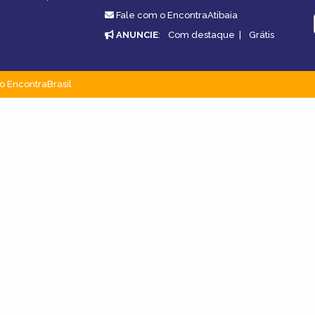
Fale com o EncontraAtibaia
ANUNCIE
:
Com destaque
|
Grátis
o EncontraBrasil