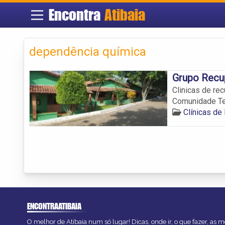
Encontra
Atibaia
dependência química
Grupo Recu
Clinicas de re
Comunidade Te
Clínicas de
ENCONTRAATIBAIA
O melhor de Atibaia num só lugar! Dicas, onde ir, o que fazer, as