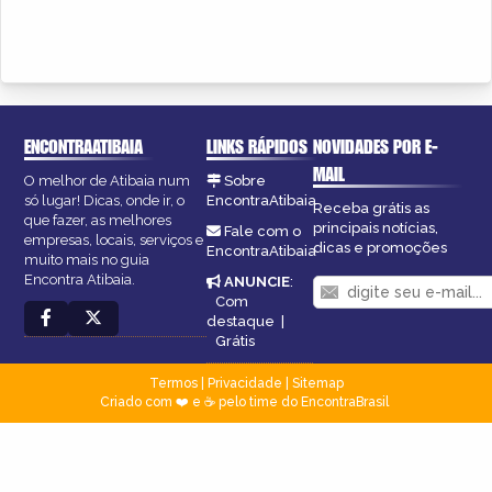
ENCONTRAATIBAIA
LINKS RÁPIDOS
NOVIDADES POR E-
MAIL
O melhor de Atibaia num
Sobre
só lugar! Dicas, onde ir, o
EncontraAtibaia
Receba grátis as
que fazer, as melhores
principais notícias,
Fale com o
empresas, locais, serviços e
dicas e promoções
EncontraAtibaia
muito mais no guia
Encontra Atibaia.
ANUNCIE
:
Com
destaque
|
Grátis
Termos
|
Privacidade
|
Sitemap
Criado com ❤️ e ☕ pelo time do EncontraBrasil