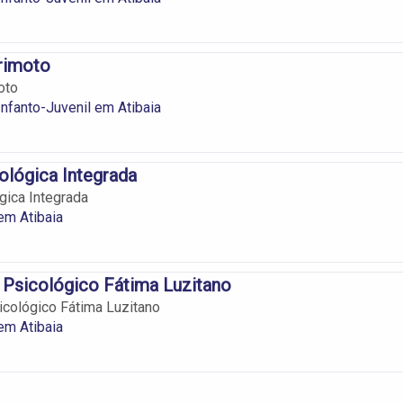
rimoto
oto
Infanto-Juvenil em Atibaia
cológica Integrada
gica Integrada
em Atibaia
 Psicológico Fátima Luzitano
icológico Fátima Luzitano
em Atibaia