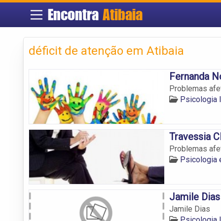
Encontra
Atibaia
déficit de atenção em Atibaia
Fernanda N
Problemas afet
Psicologia 
Travessia Cl
Problemas afet
Psicologia 
Jamile Dias
Jamile Dias
Psicologia 