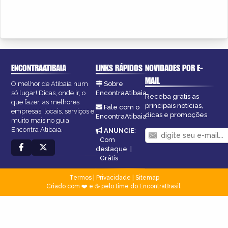
ENCONTRAATIBAIA
LINKS RÁPIDOS
NOVIDADES POR E-
MAIL
O melhor de Atibaia num
Sobre
só lugar! Dicas, onde ir, o
EncontraAtibaia
Receba grátis as
que fazer, as melhores
principais notícias,
Fale com o
empresas, locais, serviços e
dicas e promoções
EncontraAtibaia
muito mais no guia
Encontra Atibaia.
ANUNCIE
:
Com
destaque
|
Grátis
Termos
|
Privacidade
|
Sitemap
Criado com ❤️ e ☕ pelo time do EncontraBrasil