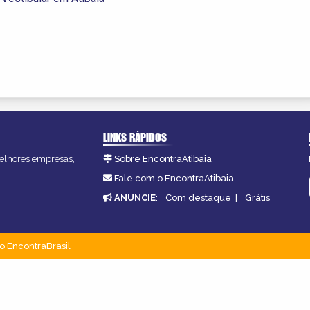
LINKS RÁPIDOS
 melhores empresas,
Sobre EncontraAtibaia
Fale com o EncontraAtibaia
ANUNCIE
:
Com destaque
|
Grátis
o EncontraBrasil