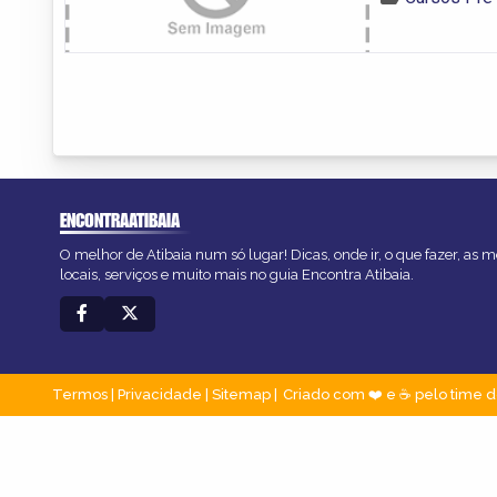
ENCONTRAATIBAIA
O melhor de Atibaia num só lugar! Dicas, onde ir, o que fazer, as
locais, serviços e muito mais no guia Encontra Atibaia.
Termos
|
Privacidade
|
Sitemap
Criado com ❤️ e ☕ pelo time d