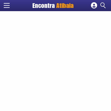
Encontra
Atibaia
Cadastrar empresa
Fazer login
Criar conta