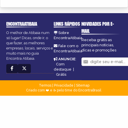
ENCONTRAATIBAIA
LINKS RÁPIDOS
NOVIDADES POR E-
MAIL
O melhor de Atibaia num
Sobre
só lugar! Dicas, onde ir, o
EncontraAtibaia
Receba grátis as
que fazer, as melhores
principais notícias,
Fale com o
empresas, locais, serviços e
dicas e promoções
EncontraAtibaia
muito mais no guia
Encontra Atibaia.
ANUNCIE
:
Com
destaque
|
Grátis
Termos
|
Privacidade
|
Sitemap
Criado com ❤️ e ☕ pelo time do EncontraBrasil