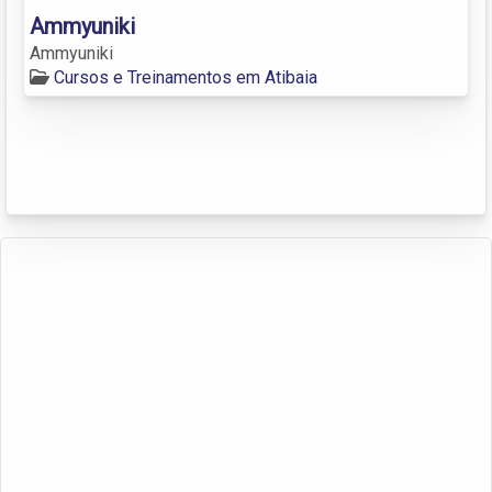
Ammyuniki
Ammyuniki
Cursos e Treinamentos em Atibaia