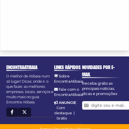
ENCONTRAATIBAIA
LINKS RÁPIDOS
NOVIDADES POR E-
MAIL
O melhor de Atibaia num
Sobre
só lugar! Dicas, onde ir, o
EncontraAtibaia
Receba grátis as
que fazer, as melhores
principais notícias,
Fale com o
empresas, locais, serviços e
dicas e promoções
EncontraAtibaia
muito mais no guia
Encontra Atibaia.
ANUNCIE
:
Com
destaque
|
Grátis