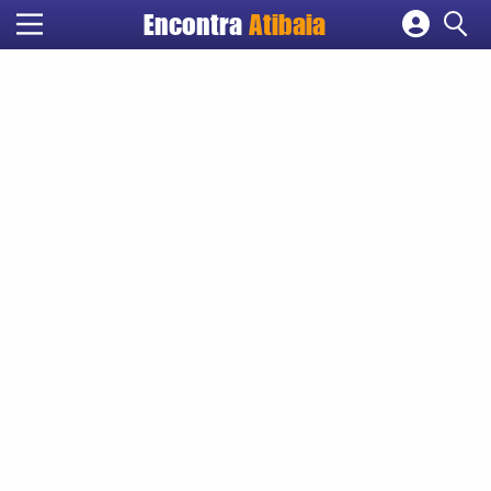
Encontra
Atibaia
Cadastrar empresa
Fazer login
Criar conta