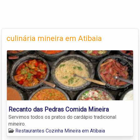
culinária mineira em Atibaia
Recanto das Pedras Comida Mineira
Servimos todos os pratos do cardápio tradicional
mineiro.
Restaurantes Cozinha Mineira em Atibaia