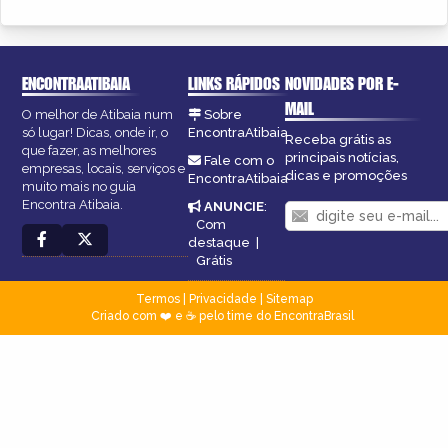
ENCONTRAATIBAIA
LINKS RÁPIDOS
NOVIDADES POR E-
MAIL
O melhor de Atibaia num
Sobre
só lugar! Dicas, onde ir, o
EncontraAtibaia
Receba grátis as
que fazer, as melhores
principais notícias,
Fale com o
empresas, locais, serviços e
dicas e promoções
EncontraAtibaia
muito mais no guia
Encontra Atibaia.
ANUNCIE
:
Com
destaque
|
Grátis
Termos
|
Privacidade
|
Sitemap
Criado com ❤️ e ☕ pelo time do EncontraBrasil