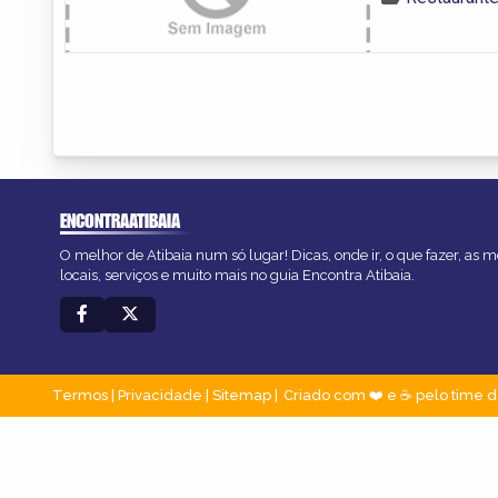
ENCONTRAATIBAIA
O melhor de Atibaia num só lugar! Dicas, onde ir, o que fazer, as
locais, serviços e muito mais no guia Encontra Atibaia.
Termos
|
Privacidade
|
Sitemap
Criado com ❤️ e ☕ pelo time d