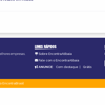
LINKS RÁPIDOS
 melhores empresas,
Sobre EncontraAtibaia
Fale com o EncontraAtibaia
ANUNCIE
:
Com destaque
|
Grátis
o EncontraBrasil