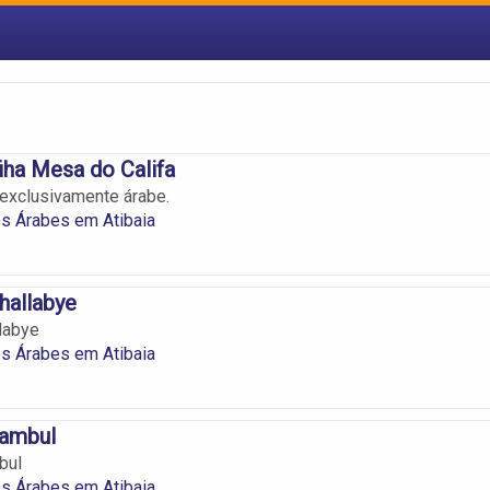
iha Mesa do Califa
 exclusivamente árabe.
s Árabes em Atibaia
hallabye
llabye
s Árabes em Atibaia
tambul
bul
s Árabes em Atibaia