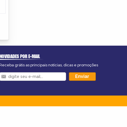
NOVIDADES POR E-MAIL
Receba grátis as principais notícias, dicas e promoções