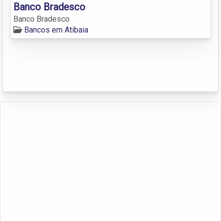
Banco Bradesco
Banco Bradesco
Bancos em Atibaia