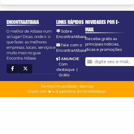
ENCONTRAATIBAIA
LINKS RÁPIDOS
NOVIDADES POR E-
MAIL
O melhor de Atibaia num
Sobre
só lugar! Dicas, onde ir, o
EncontraAtibaia
Receba grátis as
que fazer, as melhores
principais notícias,
Fale com o
empresas, locais, serviços e
dicas e promoções
EncontraAtibaia
muito mais no guia
Encontra Atibaia.
ANUNCIE
:
Com
destaque
|
Grátis
Termos
|
Privacidade
|
Sitemap
Criado com ❤️ e ☕ pelo time do EncontraBrasil