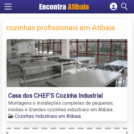
Encontra
Atibaia
Cadastrar empresa
Fazer login
cozinhas profissionais em Atibaia
Criar conta
Casa dos CHEF’S Cozinha Industrial
Montagens e instalações completas de pequenas,
médias e Grandes cozinhas industriais em Atibaia.
Cozinhas Industriais em Atibaia