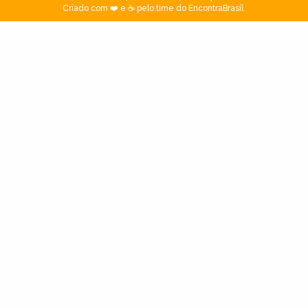
Criado com ❤️ e ☕ pelo time do EncontraBrasil