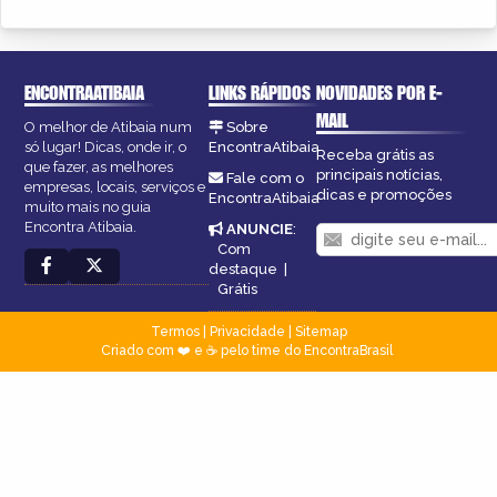
ENCONTRAATIBAIA
LINKS RÁPIDOS
NOVIDADES POR E-
MAIL
O melhor de Atibaia num
Sobre
só lugar! Dicas, onde ir, o
EncontraAtibaia
Receba grátis as
que fazer, as melhores
principais notícias,
Fale com o
empresas, locais, serviços e
dicas e promoções
EncontraAtibaia
muito mais no guia
Encontra Atibaia.
ANUNCIE
:
Com
destaque
|
Grátis
Termos
|
Privacidade
|
Sitemap
Criado com ❤️ e ☕ pelo time do EncontraBrasil