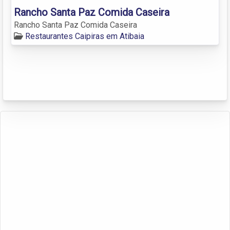
Rancho Santa Paz Comida Caseira
Rancho Santa Paz Comida Caseira
Restaurantes Caipiras em Atibaia