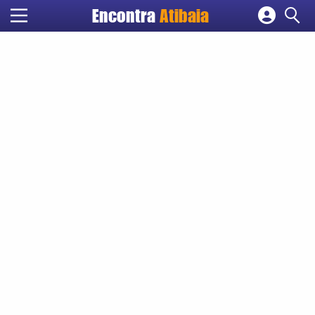
Encontra
Atibaia
Cadastrar empresa
Fazer login
Criar conta