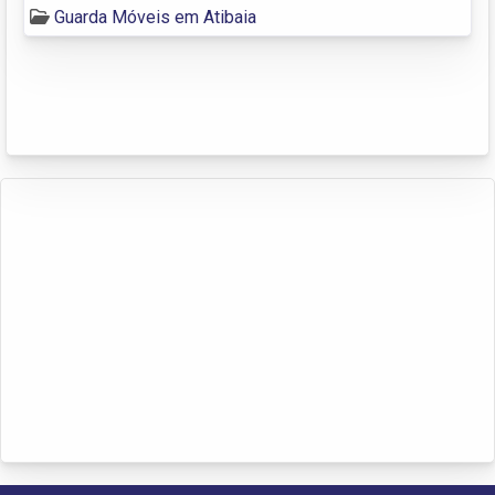
Guarda Móveis em Atibaia