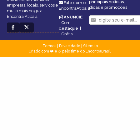
principais notícias,
Fale com o
empresas, locais, serviços e
dicas e promoções
EncontraAtibaia
muito mais no guia
Encontra Atibaia.
ANUNCIE
:
Com
destaque
|
Grátis
Termos
|
Privacidade
|
Sitemap
Criado com ❤️ e ☕ pelo time do EncontraBrasil