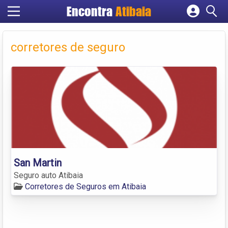
Encontra
Atibaia
Cadastrar empresa
Fazer login
corretores de seguro
Criar conta
San Martin
Seguro auto Atibaia
Corretores de Seguros em Atibaia