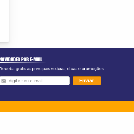
NOVIDADES POR E-MAIL
Receba grátis as principais notícias, dicas e promoções