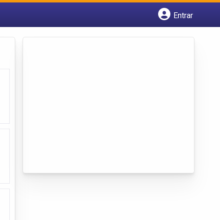
Entrar
Cadastrar empresa
Fazer login
Criar conta