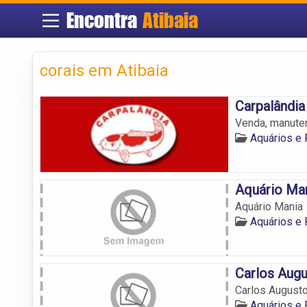
Encontra
Atibaia
corais em Atibaia
Carpalândia
Venda, manuten
Aquários e 
Aquário Ma
Aquário Mania
Aquários e 
Carlos Augu
Carlos August
Aquários e 