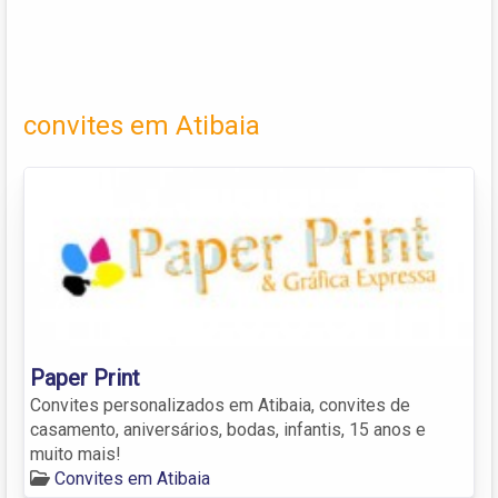
convites em Atibaia
Paper Print
Convites personalizados em Atibaia, convites de
casamento, aniversários, bodas, infantis, 15 anos e
muito mais!
Convites em Atibaia