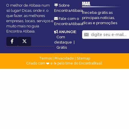
MAIL
O melhor de Atibaia num
Sobre
só lugar! Dicas, onde ir, o
EncontraAtibaia
Receba grátis as
que fazer, as melhores
principais notícias,
Fale com o
empresas, locais, serviços e
dicas e promoções
EncontraAtibaia
muito mais no guia
Encontra Atibaia.
ANUNCIE
:
Com
destaque
|
Grátis
Termos
|
Privacidade
|
Sitemap
Criado com ❤️ e ☕ pelo time do EncontraBrasil