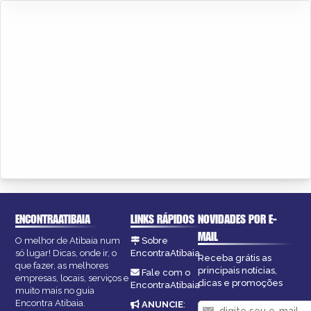
ENCONTRAATIBAIA
LINKS RÁPIDOS
NOVIDADES POR E-
MAIL
O melhor de Atibaia num
Sobre
só lugar! Dicas, onde ir, o
EncontraAtibaia
Receba grátis as
que fazer, as melhores
principais notícias,
Fale com o
empresas, locais, serviços e
dicas e promoções
EncontraAtibaia
muito mais no guia
Encontra Atibaia.
ANUNCIE
: