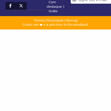
Com
destaque
|
Grátis
Termos
|
Privacidade
|
Sitemap
Criado com ❤️ e ☕ pelo time do EncontraBrasil