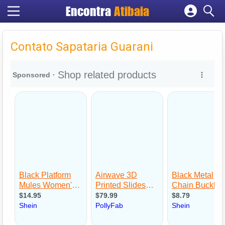
Encontra
Atibaia
Cadastrar empresa
Fazer login
Contato Sapataria Guarani
Criar conta