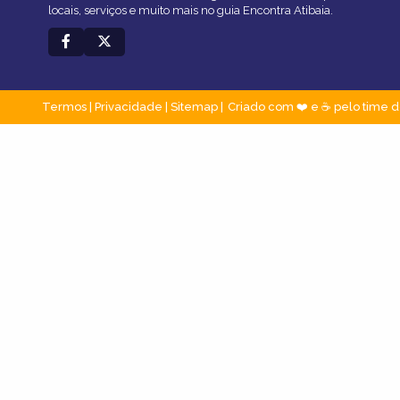
locais, serviços e muito mais no guia Encontra Atibaia.
Termos
|
Privacidade
|
Sitemap
Criado com ❤️ e ☕ pelo time d