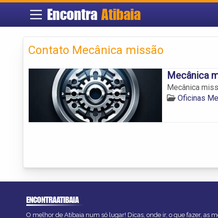
Encontra
Atibaia
Contato Mecânica missão
Mecânica m
Mecânica missã
Oficinas Me
ENCONTRAATIBAIA
O melhor de Atibaia num só lugar! Dicas, onde ir, o que fazer, as