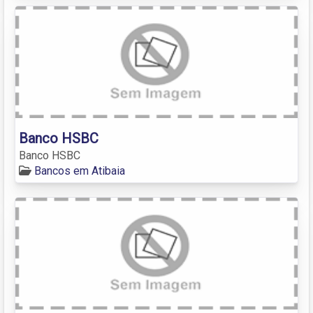
Banco HSBC
Banco HSBC
Bancos em Atibaia