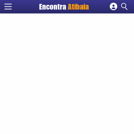
Encontra
Atibaia
Cadastrar empresa
Fazer login
Criar conta