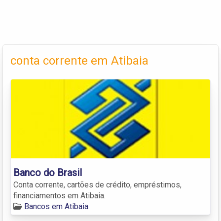
conta corrente em Atibaia
Banco do Brasil
Conta corrente, cartões de crédito, empréstimos,
financiamentos em Atibaia.
Bancos em Atibaia