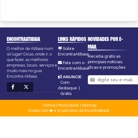
ENCONTRAATIBAIA
LINKS RÁPIDOS
NOVIDADES POR E-
MAIL
O melhor de Atibaia num
Sobre
só lugar! Dicas, onde ir, o
EncontraAtibaia
Receba grátis as
que fazer, as melhores
principais notícias,
Fale com o
empresas, locais, serviços e
dicas e promoções
EncontraAtibaia
muito mais no guia
Encontra Atibaia.
ANUNCIE
:
Com
destaque
|
Grátis
Termos
|
Privacidade
|
Sitemap
Criado com ❤️ e ☕ pelo time do EncontraBrasil