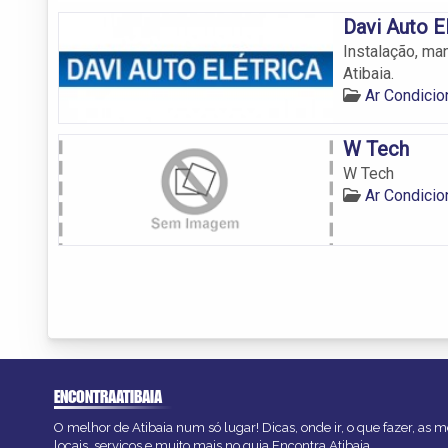
Davi Auto E
Instalação, ma
Atibaia.
Ar Condicio
W Tech
W Tech
Ar Condicio
ENCONTRAATIBAIA
O melhor de Atibaia num só lugar! Dicas, onde ir, o que fazer, as
locais, serviços e muito mais no guia Encontra Atibaia.