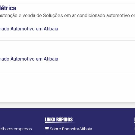
létrica
nutenção e venda de Soluções em ar condicionado automotivo 
nado Automotivo em Atibaia
nado Automotivo em Atibaia
LINKS RÁPIDOS
 melhores empresas,
Sobre EncontraAtibaia