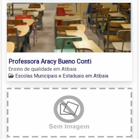
Professora Aracy Bueno Conti
Ensino de qualidade em Atibaia.
Escolas Municipais e Estaduais em Atibaia