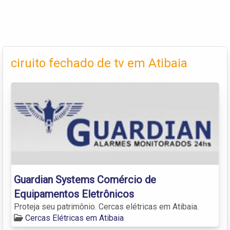
ciruito fechado de tv em Atibaia
Guardian Systems Comércio de
Equipamentos Eletrônicos
Proteja seu patrimônio. Cercas elétricas em Atibaia.
Cercas Elétricas em Atibaia