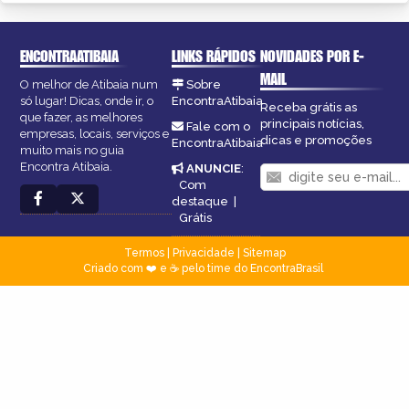
ENCONTRAATIBAIA
LINKS RÁPIDOS
NOVIDADES POR E-
MAIL
O melhor de Atibaia num
Sobre
só lugar! Dicas, onde ir, o
EncontraAtibaia
Receba grátis as
que fazer, as melhores
principais notícias,
Fale com o
empresas, locais, serviços e
dicas e promoções
EncontraAtibaia
muito mais no guia
Encontra Atibaia.
ANUNCIE
:
Com
destaque
|
Grátis
Termos
|
Privacidade
|
Sitemap
Criado com ❤️ e ☕ pelo time do EncontraBrasil