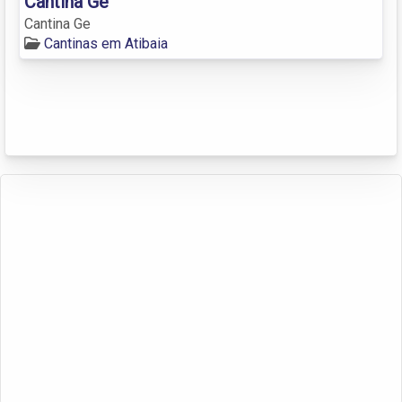
Cantina Ge
Cantina Ge
Cantinas em Atibaia