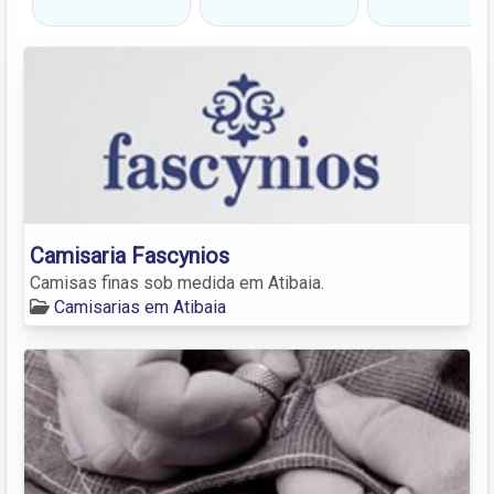
Camisaria Fascynios
Camisas finas sob medida em Atibaia.
Camisarias em Atibaia