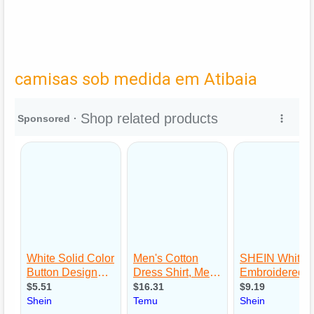
camisas sob medida em Atibaia