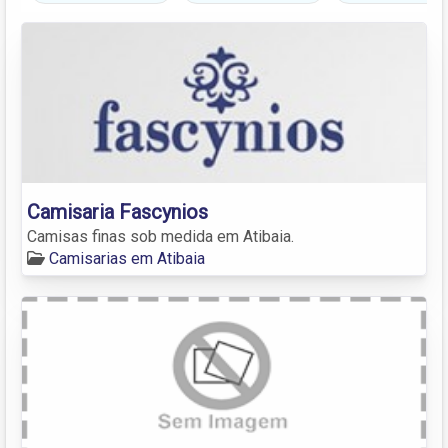
Camisaria Fascynios
Camisas finas sob medida em Atibaia.
Camisarias em Atibaia