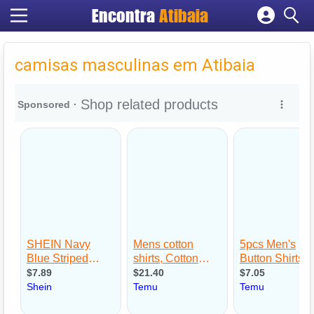
Encontra
Atibaia
Cadastrar empresa
Fazer login
camisas masculinas em Atibaia
Criar conta