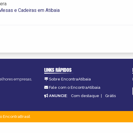
era
Mesas e Cadeiras em Atibaia
LINKS RÁPIDOS
 melhores empresas,
Sobre EncontraAtibaia
Fale com o EncontraAtibaia
ANUNCIE
:
Com destaque
|
Grátis
o EncontraBrasil