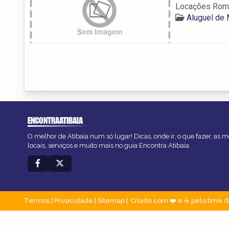
Locações Rom
Aluguel de 
ENCONTRAATIBAIA
O melhor de Atibaia num só lugar! Dicas, onde ir, o que fazer, as
locais, serviços e muito mais no guia Encontra Atibaia.
Termos
|
Privacidade
|
Sitemap
Criado com ❤️ e ☕ pelo time d