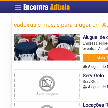
Encontra
Atibaia
cadeiras e mesas para alugar em At
Aluguel de 
Empresa especi
eventos. A me
Leia Mais
Aluguel de 
Serv-Gelo
Serv-Gelo
Aluguel de 
Locações 