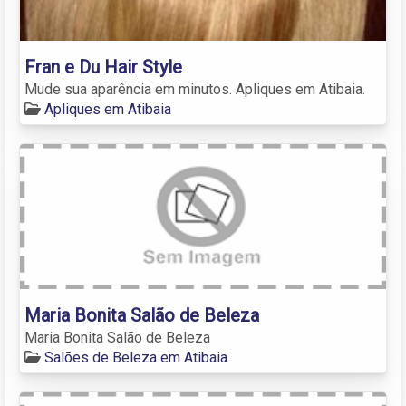
Fran e Du Hair Style
Mude sua aparência em minutos. Apliques em Atibaia.
Apliques em Atibaia
Maria Bonita Salão de Beleza
Maria Bonita Salão de Beleza
Salões de Beleza em Atibaia