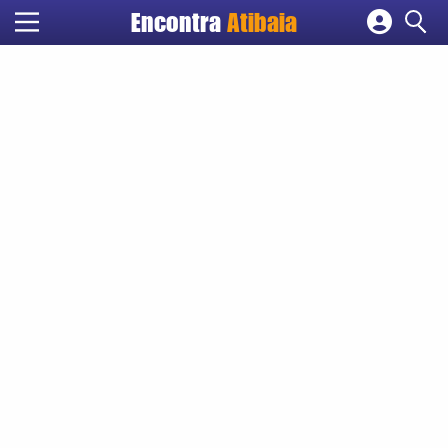
Encontra
Atibaia
Cadastrar empresa
Fazer login
Criar conta