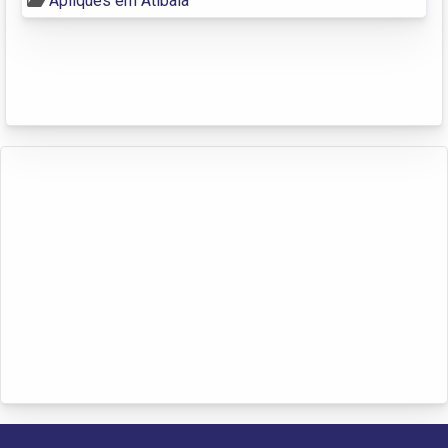
Apliques em Atibaia