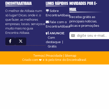
ENCONTRAATIBAIA
LINKS RÁPIDOS
NOVIDADES POR E-
MAIL
O melhor de Atibaia num
Sobre
só lugar! Dicas, onde ir, o
EncontraAtibaia
Receba grátis as
que fazer, as melhores
principais notícias,
Fale com o
empresas, locais, serviços e
dicas e promoções
EncontraAtibaia
muito mais no guia
Encontra Atibaia.
ANUNCIE
:
Com
destaque
|
Grátis
Termos
|
Privacidade
|
Sitemap
Criado com ❤️ e ☕ pelo time do EncontraBrasil