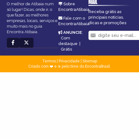
MAIL
O melhor de Atibaia num
Sobre
só lugar! Dicas, onde ir, o
EncontraAtibaia
Receba grátis as
que fazer, as melhores
principais notícias,
Fale com o
empresas, locais, serviços e
dicas e promoções
EncontraAtibaia
muito mais no guia
Encontra Atibaia.
ANUNCIE
:
Com
destaque
|
Grátis
Termos
|
Privacidade
|
Sitemap
Criado com ❤️ e ☕ pelo time do EncontraBrasil