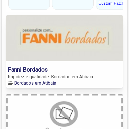
Fanni Bordados
Rapidez e qualidade. Bordados em Atibaia
Bordados em Atibaia