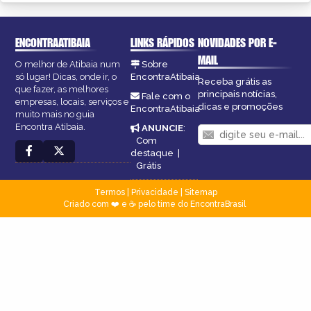
ENCONTRAATIBAIA
LINKS RÁPIDOS
NOVIDADES POR E-
MAIL
O melhor de Atibaia num
Sobre
só lugar! Dicas, onde ir, o
EncontraAtibaia
Receba grátis as
que fazer, as melhores
principais notícias,
Fale com o
empresas, locais, serviços e
dicas e promoções
EncontraAtibaia
muito mais no guia
Encontra Atibaia.
ANUNCIE
:
Com
destaque
|
Grátis
Termos
|
Privacidade
|
Sitemap
Criado com ❤️ e ☕ pelo time do EncontraBrasil