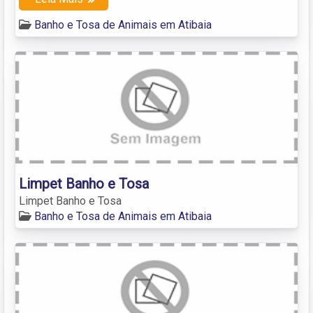
Banho e Tosa de Animais em Atibaia
Limpet Banho e Tosa
Limpet Banho e Tosa
Banho e Tosa de Animais em Atibaia