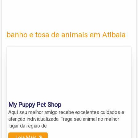
banho e tosa de animais em Atibaia
My Puppy Pet Shop
Aqui seu melhor amigo recebe excelentes cuidados e
atenção individualizada. Traga seu animal no melhor
lugar da região de
Leia Mais