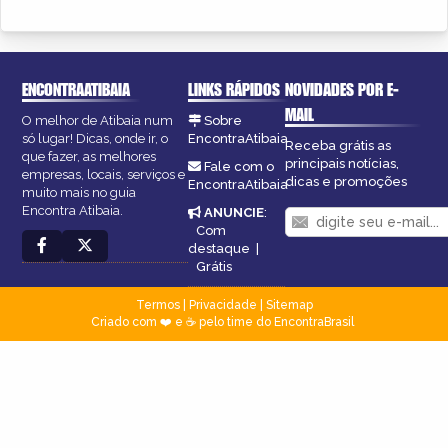
ENCONTRAATIBAIA
LINKS RÁPIDOS
NOVIDADES POR E-
MAIL
O melhor de Atibaia num
Sobre
só lugar! Dicas, onde ir, o
EncontraAtibaia
Receba grátis as
que fazer, as melhores
principais notícias,
Fale com o
empresas, locais, serviços e
dicas e promoções
EncontraAtibaia
muito mais no guia
Encontra Atibaia.
ANUNCIE
:
Com
destaque
|
Grátis
Termos
|
Privacidade
|
Sitemap
Criado com ❤️ e ☕ pelo time do EncontraBrasil