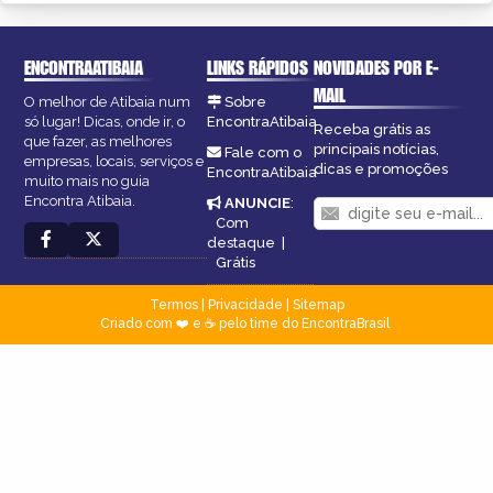
ENCONTRAATIBAIA
LINKS RÁPIDOS
NOVIDADES POR E-
MAIL
O melhor de Atibaia num
Sobre
só lugar! Dicas, onde ir, o
EncontraAtibaia
Receba grátis as
que fazer, as melhores
principais notícias,
Fale com o
empresas, locais, serviços e
dicas e promoções
EncontraAtibaia
muito mais no guia
Encontra Atibaia.
ANUNCIE
:
Com
destaque
|
Grátis
Termos
|
Privacidade
|
Sitemap
Criado com ❤️ e ☕ pelo time do EncontraBrasil