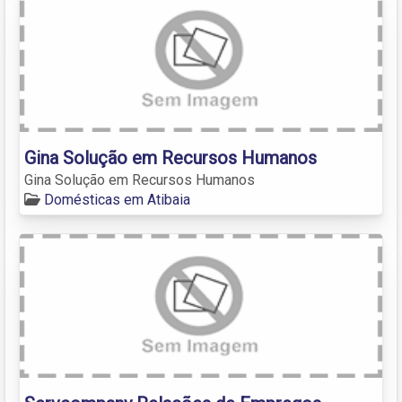
Gina Solução em Recursos Humanos
Gina Solução em Recursos Humanos
Domésticas em Atibaia