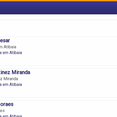
esar
m Atibaia
a em Atibaia
tinez Miranda
ez Miranda
a em Atibaia
Moraes
aes
a em Atibaia