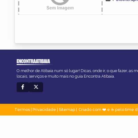
ENCONTRAATIBAIA
O melhor de Atibaia num só lugar! Dicas, onde ir, o que fazer, as
locais, serviços e muito mais no guia Encontra Atibaia.
Termos
|
Privacidade
|
Sitemap
Criado com ❤️ e ☕ pelo time d