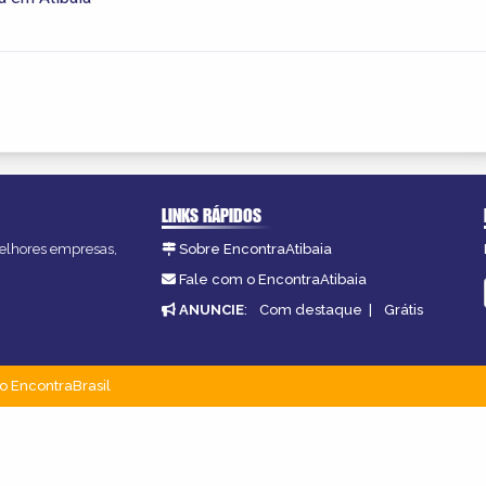
LINKS RÁPIDOS
 melhores empresas,
Sobre EncontraAtibaia
Fale com o EncontraAtibaia
ANUNCIE
:
Com destaque
|
Grátis
o EncontraBrasil