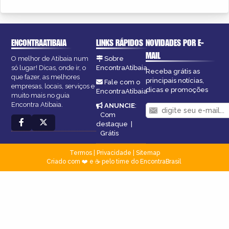
ENCONTRAATIBAIA
LINKS RÁPIDOS
NOVIDADES POR E-
MAIL
O melhor de Atibaia num
Sobre
só lugar! Dicas, onde ir, o
EncontraAtibaia
Receba grátis as
que fazer, as melhores
principais notícias,
Fale com o
empresas, locais, serviços e
dicas e promoções
EncontraAtibaia
muito mais no guia
Encontra Atibaia.
ANUNCIE
:
Com
destaque
|
Grátis
Termos
|
Privacidade
|
Sitemap
Criado com ❤️ e ☕ pelo time do EncontraBrasil