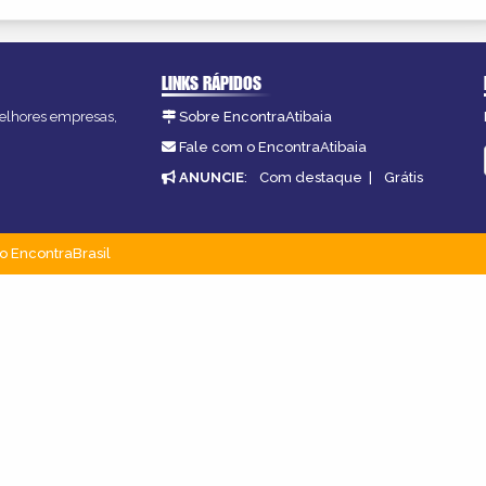
LINKS RÁPIDOS
 melhores empresas,
Sobre EncontraAtibaia
Fale com o EncontraAtibaia
ANUNCIE
:
Com destaque
|
Grátis
o EncontraBrasil