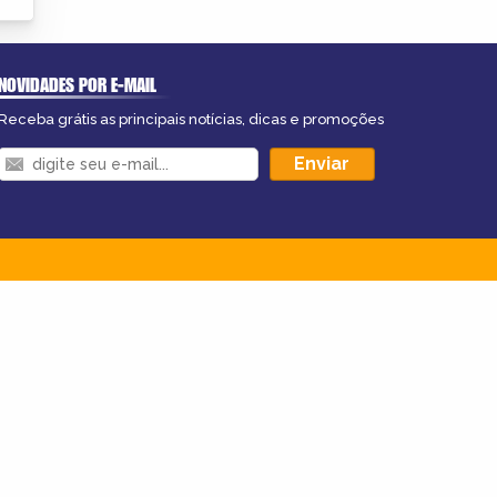
NOVIDADES POR E-MAIL
Receba grátis as principais notícias, dicas e promoções