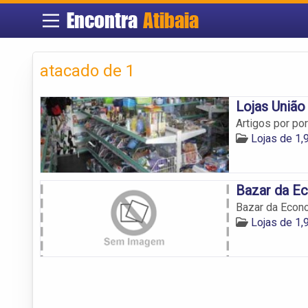
Encontra
Atibaia
atacado de 1
Lojas União
Artigos por po
Lojas de 1,
Bazar da E
Bazar da Econ
Lojas de 1,