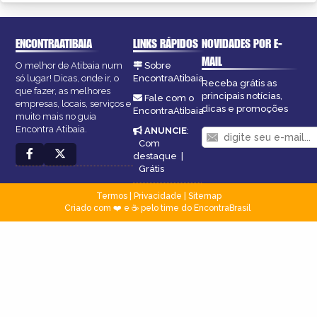
ENCONTRAATIBAIA
LINKS RÁPIDOS
NOVIDADES POR E-
MAIL
O melhor de Atibaia num
Sobre
só lugar! Dicas, onde ir, o
EncontraAtibaia
Receba grátis as
que fazer, as melhores
principais notícias,
Fale com o
empresas, locais, serviços e
dicas e promoções
EncontraAtibaia
muito mais no guia
Encontra Atibaia.
ANUNCIE
:
Com
destaque
|
Grátis
Termos
|
Privacidade
|
Sitemap
Criado com ❤️ e ☕ pelo time do EncontraBrasil