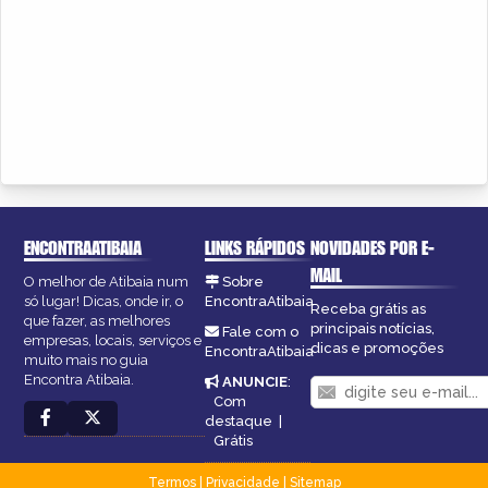
ENCONTRAATIBAIA
LINKS RÁPIDOS
NOVIDADES POR E-
MAIL
O melhor de Atibaia num
Sobre
só lugar! Dicas, onde ir, o
EncontraAtibaia
Receba grátis as
que fazer, as melhores
principais notícias,
Fale com o
empresas, locais, serviços e
dicas e promoções
EncontraAtibaia
muito mais no guia
Encontra Atibaia.
ANUNCIE
:
Com
destaque
|
Grátis
Termos
|
Privacidade
|
Sitemap