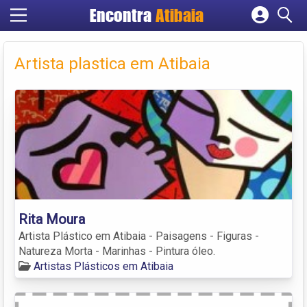
Encontra
Atibaia
Cadastrar empresa
Fazer login
Artista plastica em Atibaia
Criar conta
Rita Moura
Artista Plástico em Atibaia - Paisagens - Figuras -
Natureza Morta - Marinhas - Pintura óleo.
Artistas Plásticos em Atibaia