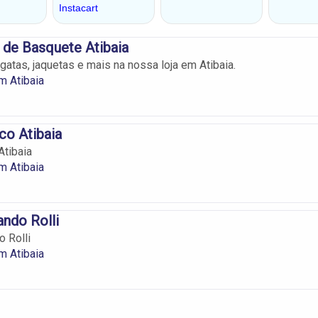
de Basquete Atibaia
egatas, jaquetas e mais na nossa loja em Atibaia.
m Atibaia
co Atibaia
Atibaia
m Atibaia
ando Rolli
o Rolli
m Atibaia