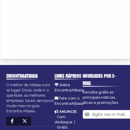
ENCONTRAATIBAIA
LINKS RÁPIDOS
NOVIDADES POR E-
MAIL
O melhor de Atibaia num
Sobre
só lugar! Dicas, onde ir, o
EncontraAtibaia
Receba grátis as
que fazer, as melhores
principais notícias,
Fale com o
empresas, locais, serviços e
dicas e promoções
EncontraAtibaia
muito mais no guia
Encontra Atibaia.
ANUNCIE
:
Com
destaque
|
Grátis