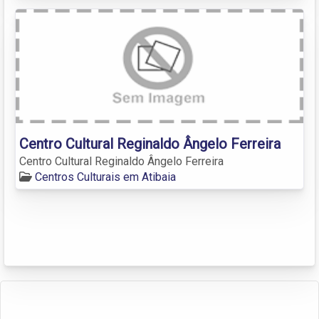
Centro Cultural Reginaldo Ângelo Ferreira
Centro Cultural Reginaldo Ângelo Ferreira
Centros Culturais em Atibaia